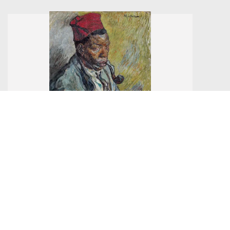
Nr Katalogowy 78.
Mela - (Melania Mutermilch) Muter
MĘŻCZYZNA Z FAJKĄ, 1917-1919
olej, płótno
aukcja z
21 marca 2021