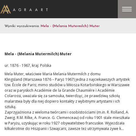
Wyniki wyszukiwania:
Mela - (Melania Mutermilch) Muter
Mela - (Melania Mutermilch) Muter
ur. 1876 - 1967, kraj: Polska
Mela Muter, właściwie Maria Melania Mutermilch z domu
Klingsland (Warszawa 1876 – Paryż 1967) jedna z najciekawszych artystek
tzw. École de Paris; mimo studiów u Miłosza Kotarbińskiego w Warszawie
oraz w paryskich Académie de la Grande Chaumiére i Académie
Colarossi, uważała się za samouka, twierdząc, że prawdziwą szkołą
malarstwa były dla niej dopiero kontakty z wybitnymi artystami i ich
sztuką.
Zaprzyjaźniona z wieloma twórcami i osobistościami (m.in. R. Rolland, A.
Zweig. R.M. Rilke, A. France. G. Clemenceau) od roku 1901 stale mieszkała
w Paryżu, uzyskując w roku 1927 obywatelstwo francuskie. Wyjeżdżała
kilkakrotnie do Hiszpanii i Szwajcarii, zawsze też utrzymywała żywe k...