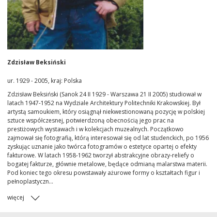
Zdzisław Beksiński
ur. 1929 - 2005, kraj: Polska
Zdzisław Beksiński (Sanok 24 II 1929 - Warszawa 21 II 2005) studiował w
latach 1947-1952 na Wydziale Architektury Politechniki Krakowskiej. Był
artystą samoukiem, który osiągnął niekwestionowaną pozycję w polskiej
sztuce współczesnej, potwierdzoną obecnością jego prac na
prestiżowych wystawach i w kolekcjach muzealnych. Początkowo
zajmował się fotografią, którą interesował się od lat studenckich, po 1956
zyskując uznanie jako twórca fotogramów o estetyce opartej o efekty
fakturowe. W latach 1958-1962 tworzył abstrakcyjne obrazy-reliefy o
bogatej fakturze, głównie metalowe, będące odmianą malarstwa materii.
Pod koniec tego okresu powstawały ażurowe formy o kształtach figur i
pełnoplastyczn...
więcej