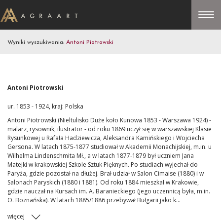
Wyniki wyszukiwania:
Antoni Piotrowski
Antoni Piotrowski
ur. 1853 - 1924, kraj: Polska
Antoni Piotrowski (Nieltulisko Duże koło Kunowa 1853 - Warszawa 1924) -
malarz, rysownik, ilustrator - od roku 1869 uczył się w warszawskiej Klasie
Rysunkowej u Rafała Hadziewicza, Aleksandra Kamińskiego i Wojciecha
Gersona. W latach 1875-1877 studiował w Akademii Monachijskiej, m.in. u
Wilhelma Lindenschmita Mł., a w latach 1877-1879 był uczniem Jana
Matejki w krakowskiej Szkole Sztuk Pięknych. Po studiach wyjechał do
Paryża, gdzie pozostał na dłużej. Brał udział w Salon Cimaise (1880) i w
Salonach Paryskich (1880 i 1881). Od roku 1884 mieszkał w Krakowie,
gdzie nauczał na Kursach im. A. Baranieckiego (jego uczennicą była, m.in.
O. Boznańska). W latach 1885/1886 przebywał Bułgarii jako k...
więcej