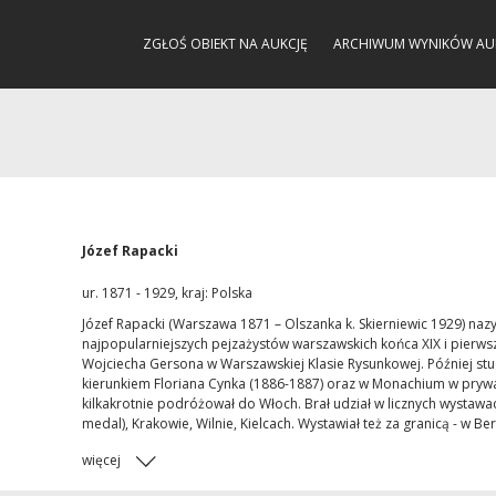
ZGŁOŚ OBIEKT NA AUKCJĘ
ARCHIWUM WYNIKÓW AU
Józef Rapacki
ur. 1871 - 1929, kraj: Polska
Józef Rapacki (Warszawa 1871 – Olszanka k. Skierniewic 1929) naz
najpopularniejszych pejzażystów warszawskich końca XIX i pierwsz
Wojciecha Gersona w Warszawskiej Klasie Rysunkowej. Później stu
kierunkiem Floriana Cynka (1886-1887) oraz w Monachium w prywat
kilkakrotnie podróżował do Włoch. Brał udział w licznych wysta
medal), Krakowie, Wilnie, Kielcach. Wystawiał też za granicą - w Berl
więcej