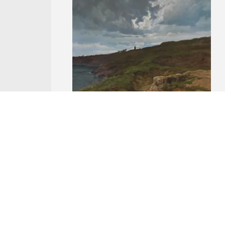
Nr Katalogowy 39.
Józef Rapacki
NIEBO, 1914
olej, płótno
aukcja z
8 grudnia 2024
Wywoławcza: 75 000 zł
Cena uzyskana: 75 000 zł
... więcej ...