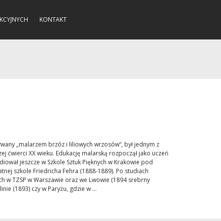
KCYJNYCH
KONTAKT
ywany „malarzem brzóz i liliowych wrzosów“, był jednym z
ej ćwierci XX wieku. Edukację malarską rozpoczął jako uczeń
diował jeszcze w Szkole Sztuk Pięknych w Krakowie pod
nej szkole Friedricha Fehra (1888-1889). Po studiach
wach w TZSP w Warszawie oraz we Lwowie (1894 srebrny
inie (1893) czy w Paryżu, gdzie w ...