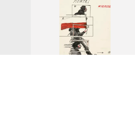
Nr Katalogowy 132.
Andrzej Wajda
ILUSTRACJE DO WIERSZY ERNESTA...
kolaż, tusz, flamaster, papier
aukcja z
18 czerwca 2023
Wywoławcza: 18 000 zł
Cena uzyskana: -
... więcej ...