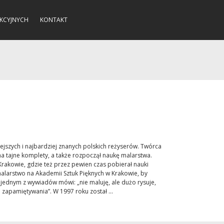
KCYJNYCH
KONTAKT
ejszych i najbardziej znanych polskich reżyserów. Twórca
na tajne komplety, a także rozpoczął naukę malarstwa.
akowie, gdzie też przez pewien czas pobierał nauki
alarstwo na Akademii Sztuk Pięknych w Krakowie, by
W jednym z wywiadów mówi: „nie maluję, ale dużo rysuje,
 zapamiętywania”. W 1997 roku został ...