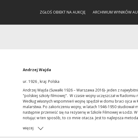
ZGŁOŚ OBIEKT NA AUKCJĘ
ARCHIWUM WYNIKÓW AU
Andrzej Wajda
ur. 1926 , kraj: Polska
Andrzej Wajda (Suwałki 1926 – Warszawa 2016)- jeden z najwybitni
"polskiej szkoły filmowej". W czasie wojny uczęszczał w Radomiu 
Według własnych wspomnień wojnę spędził w domu braci ojca w Kr
malarstwa. Po zakończeniu wojny, w latach 1946-1950 studiował m
następnie przenieść się na reżyserię w Szkole Filmowej w Łodzi. 
notując w ten sposób, to co mnie otacza. Jest to najlepsza metoda
więcej