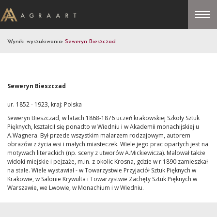
Wyniki wyszukiwania:
Seweryn Bieszczad
Seweryn Bieszczad
ur. 1852 - 1923, kraj: Polska
Seweryn Bieszczad, w latach 1868-1876 uczeń krakowskiej Szkoły Sztuk
Pięknych, kształcił się ponadto w Wiedniu i w Akademii monachijskiej u
A.Wagnera. Był przede wszystkim malarzem rodzajowym, autorem
obrazów z życia wsi i małych miasteczek. Wiele jego prac opartych jest na
motywach literackich (np. sceny z utworów A.Mickiewicza). Malował także
widoki miejskie i pejzaże, m.in. z okolic Krosna, gdzie w r.1890 zamieszkał
na stałe. Wiele wystawiał - w Towarzystwie Przyjaciół Sztuk Pięknych w
Krakowie, w Salonie Krywulta i Towarzystwie Zachęty Sztuk Pięknych w
Warszawie, we Lwowie, w Monachium i w Wiedniu.