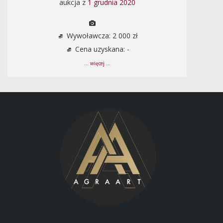
aukcja z
1 grudnia 2020
Wywoławcza: 2 000 zł
Cena uzyskana: -
... więcej ...