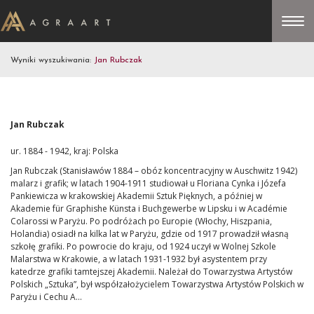
Wyniki wyszukiwania:
Jan Rubczak
Jan Rubczak
ur. 1884 - 1942, kraj: Polska
Jan Rubczak (Stanisławów 1884 – obóz koncentracyjny w Auschwitz 1942)
malarz i grafik; w latach 1904-1911 studiował u Floriana Cynka i Józefa
Pankiewicza w krakowskiej Akademii Sztuk Pięknych, a później w
Akademie für Graphishe Künsta i Buchgewerbe w Lipsku i w Académie
Colarossi w Paryżu. Po podróżach po Europie (Włochy, Hiszpania,
Holandia) osiadł na kilka lat w Paryżu, gdzie od 1917 prowadził własną
szkołę grafiki. Po powrocie do kraju, od 1924 uczył w Wolnej Szkole
Malarstwa w Krakowie, a w latach 1931-1932 był asystentem przy
katedrze grafiki tamtejszej Akademii. Należał do Towarzystwa Artystów
Polskich „Sztuka”, był współzałożycielem Towarzystwa Artystów Polskich w
Paryżu i Cechu A...