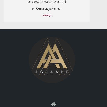
Wywoławcza: 2 000 zł
Cena uzyskana: -
... więcej ...