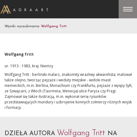
Wyniki wyszukiwania:
Wolfgang Tritt
Wolfgang Tritt
ur. 1913 - 1983, kraj: Niemcy
Wolfgang Tritt - berliński malarz, znakomity wrażliwy akwarelista; malował
także olejno, tworząc pejzaże i weduty miejskie - widoki miast
niemieckich, m.in. Berlina, Monachium czy Frankfurtu, pejzaże z wyspy Sylt,
ze Szwajcarii, z Włoch (Taormina, Wenecja) ulice Paryża czy Pragi.
Zajmował się także ilustracją, m.in. wykonał serię rysunków
przedstawiających mundury i uzbrojenie konnych żołnierzy różnych wojsk
i formacji.
Wolfgang Tritt
DZIEŁA AUTORA
NA