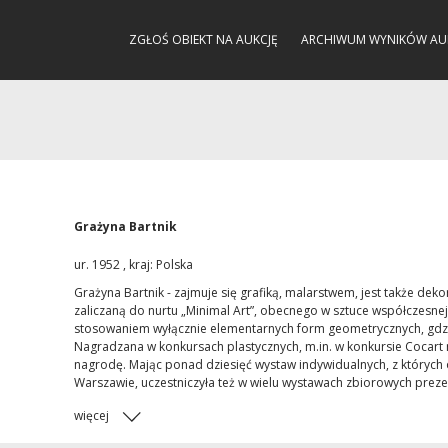
ZGŁOŚ OBIEKT NA AUKCJĘ
ARCHIWUM WYNIKÓW AU
Grażyna Bartnik
ur. 1952 , kraj: Polska
Grażyna Bartnik - zajmuje się grafiką, malarstwem, jest także de
zaliczaną do nurtu „Minimal Art”, obecnego w sztuce współczesnej
stosowaniem wyłącznie elementarnych form geometrycznych, gdzie d
Nagradzana w konkursach plastycznych, m.in. w konkursie Cocart na
nagrodę. Mając ponad dziesięć wystaw indywidualnych, z których 
Warszawie, uczestniczyła też w wielu wystawach zbiorowych preze
więcej