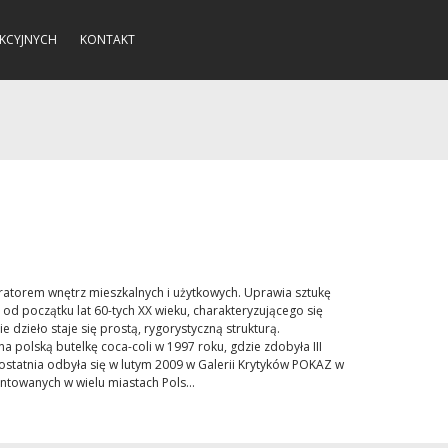
KCYJNYCH
KONTAKT
koratorem wnętrz mieszkalnych i użytkowych. Uprawia sztukę
 od początku lat 60-tych XX wieku, charakteryzującego się
zieło staje się prostą, rygorystyczną strukturą.
 polską butelkę coca-coli w 1997 roku, gdzie zdobyła III
ostatnia odbyła się w lutym 2009 w Galerii Krytyków POKAZ w
ntowanych w wielu miastach Pols...