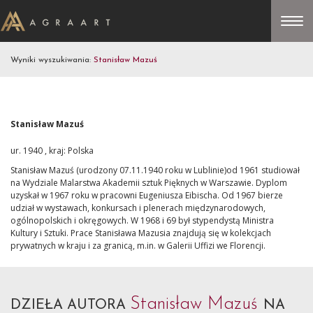
Wyniki wyszukiwania:
Stanisław Mazuś
Stanisław Mazuś
ur. 1940 , kraj: Polska
Stanisław Mazuś (urodzony 07.11.1940 roku w Lublinie)od 1961 studiował
na Wydziale Malarstwa Akademii sztuk Pięknych w Warszawie. Dyplom
uzyskał w 1967 roku w pracowni Eugeniusza Eibischa. Od 1967 bierze
udział w wystawach, konkursach i plenerach międzynarodowych,
ogólnopolskich i okręgowych. W 1968 i 69 był stypendystą Ministra
Kultury i Sztuki. Prace Stanisława Mazusia znajdują się w kolekcjach
prywatnych w kraju i za granicą, m.in. w Galerii Uffizi we Florencji.
Stanisław Mazuś
DZIEŁA AUTORA
NA