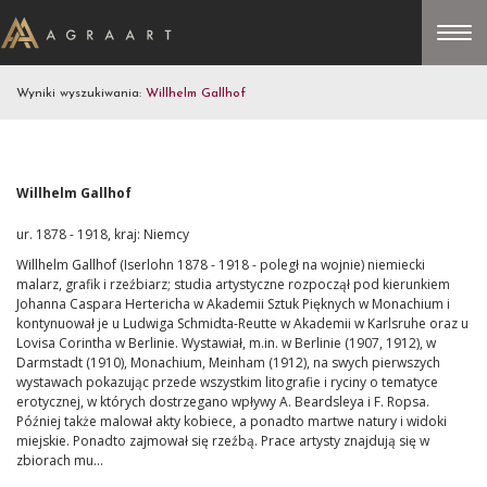
Wyniki wyszukiwania:
Willhelm Gallhof
Willhelm Gallhof
ur. 1878 - 1918, kraj: Niemcy
Willhelm Gallhof (Iserlohn 1878 - 1918 - poległ na wojnie) niemiecki
malarz, grafik i rzeźbiarz; studia artystyczne rozpoczął pod kierunkiem
Johanna Caspara Hertericha w Akademii Sztuk Pięknych w Monachium i
kontynuował je u Ludwiga Schmidta-Reutte w Akademii w Karlsruhe oraz u
Lovisa Corintha w Berlinie. Wystawiał, m.in. w Berlinie (1907, 1912), w
Darmstadt (1910), Monachium, Meinham (1912), na swych pierwszych
wystawach pokazując przede wszystkim litografie i ryciny o tematyce
erotycznej, w których dostrzegano wpływy A. Beardsleya i F. Ropsa.
Później także malował akty kobiece, a ponadto martwe natury i widoki
miejskie. Ponadto zajmował się rzeźbą. Prace artysty znajdują się w
zbiorach mu...