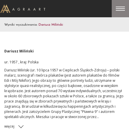
Wyniki wyszukiwania:
Dariusz Miliński
Dariusz Miliński
ur. 1957 , kraj: Polska
Dariusz Miliński (ur. 10 lipca 1957 w Cieplicach Śląskich-Zdroju) – polski
malarz, scenograf i twórca plakatów (jest autorem plakatów do filmów
Edi i Mój Nikifor). Jego obrazy to głównie portrety ludzi, utrzymane w
stylistyce quasi-realistycznej, po części bajkowe, osadzone w wiejskim
krajobrazie. Jest autorem ponad 70 wystaw indywidualnych, uczestniczył
w około 60 zbiorowych pokazach sztuki w Polsce, a także za granicą. Jego
prace znajdują się w zbiorach prywatnych i państwowych w kraju i
zagranicą. Brał udział w kilkudziesięciu happeningach artystycznych i
plenerach. Jest założycielem Grupy Plastycznej "Pławna 9" i autorem
spektakli ulicznych. Mieszka i pracuje w stworzonej przez...
więcej