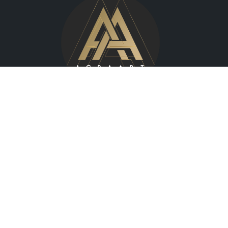
Wilcza 70,
00-670 Warszawa
agra@agraart.pl