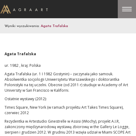
Wyniki wyszukiwania:
Agata Trafalska
Agata Trafalska
ur. 1982 , kraj: Polska
Agata Trafalska (ur. 1 I 1982 Gostynin) – zaczynała jako samouk.
Absolwentka socjologii Uniwersytetu Warszawskiego i doktorantka
Polonistyki na tej uczelni. Obecnie (od 2011 r) studiuje w Academy of Art
University w San Francisco w Kaliforni.
Ostatnie wystawy (2012):
Times Square, New York (w ramach projektu Art Takes Times Square),
czerwiec 2012
Rezydentka w Artestudio Ginestrelle w Assisi (Włochy), projekt A.I.R,
zakonczony międzynarodową wystawą zbiorową w the Gallery Le Logge,
sierpien i grudzien 2012. W grudniu 2013 wzięła udział w Miami SCOPE Art