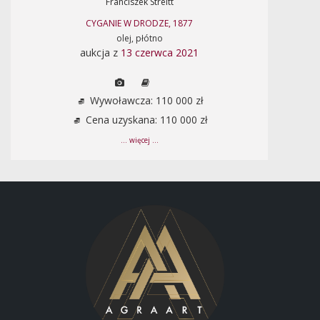
Franciszek Streitt
CYGANIE W DRODZE, 1877
olej, płótno
aukcja z
13 czerwca 2021
Wywoławcza: 110 000 zł
Cena uzyskana: 110 000 zł
... więcej ...