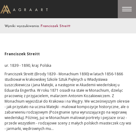
Wyniki wyszukiwania:
Franciszek Streitt
Franciszek Streitt
ur. 1839 - 1890, kraj: Polska
Franciszek Streitt (Brody 1839 - Monachium 1890) w latach 1856-1866
studiował w krakowskiej Szkole Sztuk Pięknych u Władysława
Łuszczkiewicza i Jana Matejki, a następnie w Akademii wiedeńskiej u
Eduarda Engertha. W roku 1871 osiadł na stałe w Monachium, dzieląc
pracownię z przyjacielem, malarzem Antonim Kozakiewiczem. Z
Monachium wyjeżdżał do Krakowa i na Węgry. We wcześniejszym okresie
- jak przystało na ucznia Matejki - malował kompozycje historyczne, ale o
zabarwieniu rodzajowym (Pożegnanie syna wyruszającego na wyprawę
wiedeńską). Później, już w Monachium malował portrety i pejzaże oraz -
przede wszystkim - rodzajowe sceny z małych polskich miasteczek czy wsi
- jarmarki, wędrownych mu...