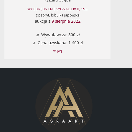
Ryszard Otręba
WYODRĘBNIENIE SYGNAŁU IV B, 19...
gipsoryt, bibułka japońska
aukcja z
9 sierpnia 2022
Wywoławcza: 800 zł
Cena uzyskana: 1 400 zł
... więcej ...