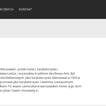
KCYJNYCH
KONTAKT
Warszawie) - polski malarz, karykaturzysta i
sława Lentza, i w paryskiej Académie des Beaux-Arts. Był
ików Reklamowych. Jako karykaturzysta debiutował w 1920 w
pracował jako karykaturzysta z wieloma czasopismami
zpilkami. Po wojnie zamieszkał w warszawskim Aninie. Jego dom
 Julian Tuwim i Konstanty Il...