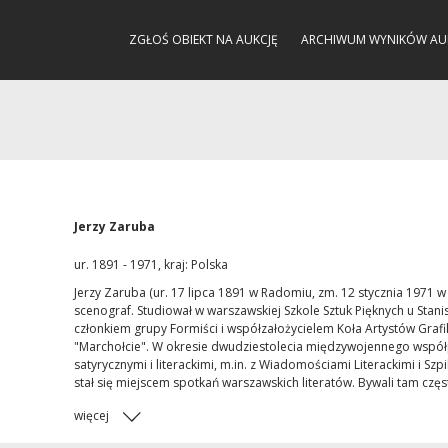
ZGŁOŚ OBIEKT NA AUKCJĘ
ARCHIWUM WYNIKÓW AU
Jerzy Zaruba
ur. 1891 - 1971, kraj: Polska
Jerzy Zaruba (ur. 17 lipca 1891 w Radomiu, zm. 12 stycznia 1971 w 
scenograf. Studiował w warszawskiej Szkole Sztuk Pięknych u Stani
członkiem grupy Formiści i współzałożycielem Koła Artystów Graf
"Marchołcie". W okresie dwudziestolecia międzywojennego współ
satyrycznymi i literackimi, m.in. z Wiadomościami Literackimi i S
stał się miejscem spotkań warszawskich literatów. Bywali tam często
więcej