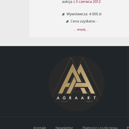
aukcja z
3 czerwca 2012
Wywoławcza: 4 000 zł
Cena uzyskana: -
... więcej ...
Kontakt
Newsletter
Płatności i rozliczenia
P