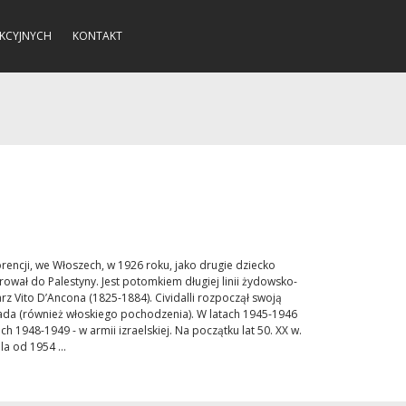
KCYJNYCH
KONTAKT
Florencji, we Włoszech, w 1926 roku, jako drugie dziecko
grował do Palestyny. Jest potomkiem długiej linii żydowsko-
z Vito D’Ancona (1825-1884). Cividalli rozpoczął swoją
izada (również włoskiego pochodzenia). W latach 1945-1946
ach 1948-1949 - w armii izraelskiej. Na początku lat 50. XX w.
a od 1954 ...