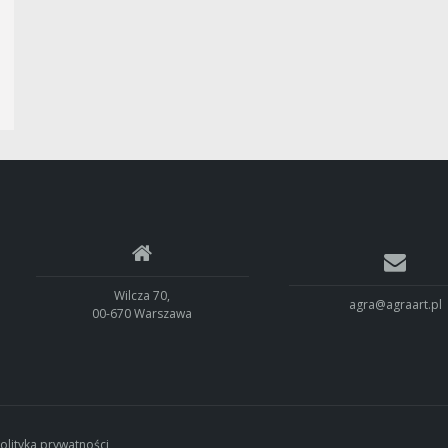
Wilcza 70,
agra@agraart.pl
00-670 Warszawa
olityka prywatności