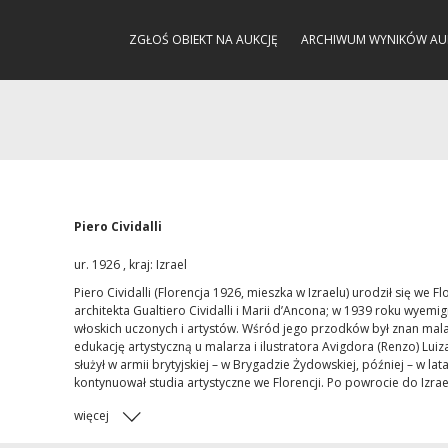
ZGŁOŚ OBIEKT NA AUKCJĘ
ARCHIWUM WYNIKÓW AU
Piero Cividalli
ur. 1926 , kraj: Izrael
Piero Cividalli (Florencja 1926, mieszka w Izraelu) urodził się we 
architekta Gualtiero Cividalli i Marii d’Ancona; w 1939 roku wyemi
włoskich uczonych i artystów. Wśród jego przodków był znan malar
edukację artystyczną u malarza i ilustratora Avigdora (Renzo) Lu
służył w armii brytyjskiej – w Brygadzie Żydowskiej, później – w lat
kontynuował studia artystyczne we Florencji. Po powrocie do Izrael
więcej