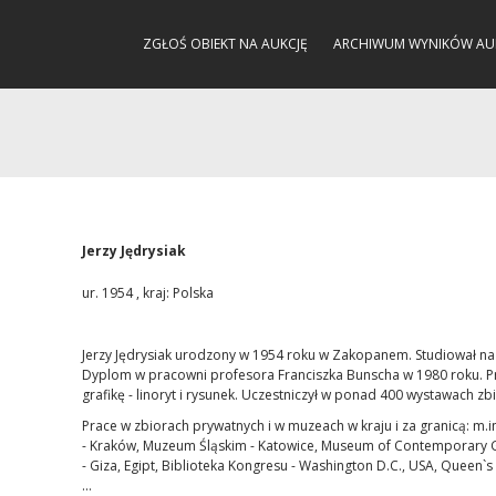
ZGŁOŚ OBIEKT NA AUKCJĘ
ARCHIWUM WYNIKÓW AU
Jerzy Jędrysiak
ur. 1954 , kraj: Polska
Jerzy Jędrysiak urodzony w 1954 roku w Zakopanem. Studiował na 
Dyplom w pracowni profesora Franciszka Bunscha w 1980 roku. Pr
grafikę - linoryt i rysunek. Uczestniczył w ponad 400 wystawach zb
Prace w zbiorach prywatnych i w muzeach w kraju i za granicą: 
- Kraków, Muzeum Śląskim - Katowice, Museum of Contemporary Gr
- Giza, Egipt, Biblioteka Kongresu - Washington D.C., USA, Queen`s 
...