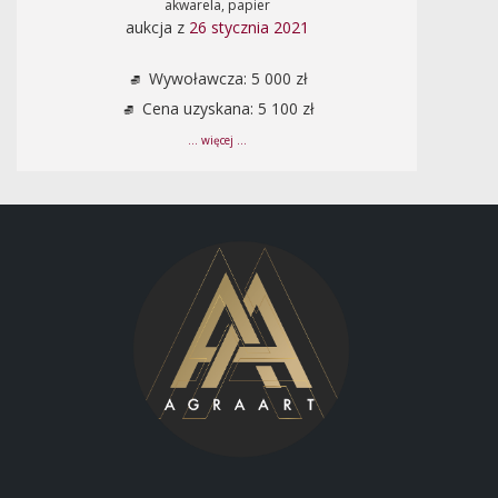
akwarela, papier
aukcja z
26 stycznia 2021
Wywoławcza: 5 000 zł
Cena uzyskana: 5 100 zł
... więcej ...