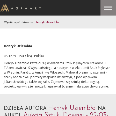
Wyniki wyszukiwania:
Henryk Uziembło
Henryk Uziembło
ur. 1879 - 1949, kraj: Polska
Henryk Uziembło kształcił się w Akademii Sztuk Pięknych w Krakowie u
T.Axen-towicza i S.Wyspiańskiego, a następnie w Akademii Sztuk Pięknych
w Wiedniu, Paryżu, w Anglii i we Włoszech. Malował olejno i pastelami -
sceny rodzajowe, portrety wiejskich dziewczyn, a pod wpływem
J.Stanisławskiego także pejzaże. Zajmował się sztuką dekoracyjną,
projektował witraże i mozaiki, uprawiał ścienne malarstwo dekoracyjne.
Henryk Uziembło
DZIEŁA AUTORA
NA
Aukcja Sztuki Dawnej - 22-03-
AUKCJI