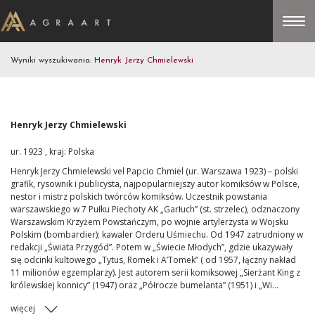
Wyniki wyszukiwania:
Henryk Jerzy Chmielewski
Henryk Jerzy Chmielewski
ur. 1923 , kraj: Polska
Henryk Jerzy Chmielewski vel Papcio Chmiel (ur. Warszawa 1923) – polski
grafik, rysownik i publicysta, najpopularniejszy autor komiksów w Polsce,
nestor i mistrz polskich twórców komiksów. Uczestnik powstania
warszawskiego w 7 Pułku Piechoty AK „Garłuch” (st. strzelec), odznaczony
Warszawskim Krzyżem Powstańczym, po wojnie artylerzysta w Wojsku
Polskim (bombardier); kawaler Orderu Uśmiechu. Od 1947 zatrudniony w
redakcji „Świata Przygód”. Potem w „Świecie Młodych”, gdzie ukazywały
się odcinki kultowego „Tytus, Romek i A’Tomek” ( od 1957, łączny nakład
11 milionów egzemplarzy). Jest autorem serii komiksowej „Sierżant King z
królewskiej konnicy” (1947) oraz „Półrocze bumelanta” (1951) i „Wi...
więcej