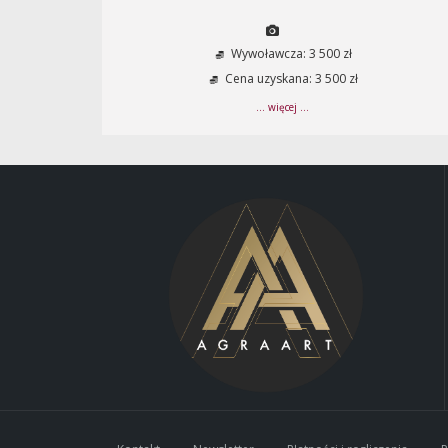
Wywoławcza: 3 500 zł
Cena uzyskana: 3 500 zł
... więcej ...