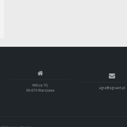
Wilcza 70,
agra@agraart.pl
00-670 Warszawa