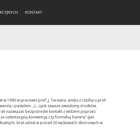
KCYJNYCH
KONTAKT
w 1990 w pracowni prof. J. Tarasina, aneks z rzeźby u prof.
warelą i pastelem. „(...) jest zawsze świadomy środków,
otrafi nazwiązać bezpośredni kontakt z widzem poprzez
a ostentacyjną konwencję czy formalną barierę“ (Jan
ywidualnych, brał udział w ponad 20 wystawach zbiorowych w