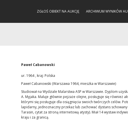
ZGŁOŚ OBIEKT NA AUKCJĘ
ARCHIWUM WYNIKÓW AU
Paweł Cabanowski
ur. 1964 , kraj: Polska
Paweł Cabanowski (Warszawa 1964, mieszka w Warszawie)
Studiował na Wydziale Malarstwa ASP w Warszawie. Dyplom uzyskał 
A. Myjaka. Maluje głównie pejzaże olejne, posługuje się również ak
którymi się posługuje dla osiągnięcia swoich twórczych celów. P
lapidarny, jednoznaczny przekaz lub zachować dystans schowany z
Tarasin, cytat za stroną internetową atysty). Miał 14 wystaw ind
kraju i za granicą.