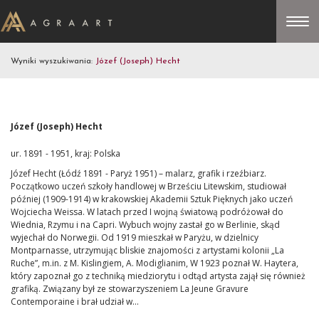
Wyniki wyszukiwania:
Józef (Joseph) Hecht
Józef (Joseph) Hecht
ur. 1891 - 1951, kraj: Polska
Józef Hecht (Łódź 1891 - Paryż 1951) – malarz, grafik i rzeźbiarz.
Początkowo uczeń szkoły handlowej w Brześciu Litewskim, studiował
później (1909-1914) w krakowskiej Akademii Sztuk Pięknych jako uczeń
Wojciecha Weissa. W latach przed I wojną światową podróżował do
Wiednia, Rzymu i na Capri. Wybuch wojny zastał go w Berlinie, skąd
wyjechał do Norwegii. Od 1919 mieszkał w Paryżu, w dzielnicy
Montparnasse, utrzymując bliskie znajomości z artystami kolonii „La
Ruche”, m.in. z M. Kislingiem, A. Modiglianim, W 1923 poznał W. Haytera,
który zapoznał go z techniką miedziorytu i odtąd artysta zajął się również
grafiką. Związany był ze stowarzyszeniem La Jeune Gravure
Contemporaine i brał udział w...