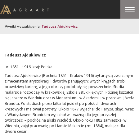
Wyniki wyszukiwania:
Tadeusz Ajdukiewicz
Tadeusz Ajdukiewicz
ur. 1851 - 1916, kraj: Polska
Tadeusz Ajdukiewicz (Bochnia 1851 - Kraków 1916) był artystą związanym
z mecenatem arystokracji i dworów panujących; w tych kręgach zrobił
prawdziwą karierę, a jego obrazy podobały się powszechnie. Studia
malarskie rozpoczął w krakowskiej Szkole Sztuk Pięknych. Później kształcił
się jeszcze w Wiedniu oraz w Monachium - w Akademii i w pracowni Józefa
Brandta. Po studiach przez kilka lat jeździł po polskich dworach
kresowych i malował portrety. Około 1877 wyjechał do Paryża, skąd, wraz
z Władysławem Branickim wyjechał w – ważną dla jego przyszłej
twórczości – podróż na Bliski Wschód. Około roku 1882 zamieszkał w
Wiedniu, zajął pracownię po Hansie Makarcie (zm. 1884), malując dla
dworu cesar...