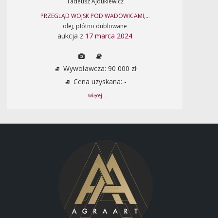
Tadeusz Ajdukiewicz
PRZEGLĄD WOJSK POD WADOWICAMI,...
olej, płótno dublowane
aukcja z
17 marca 2024
Wywoławcza: 90 000 zł
Cena uzyskana: -
... więcej ...