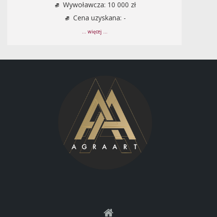
Wywoławcza: 10 000 zł
Cena uzyskana: -
... więcej ...