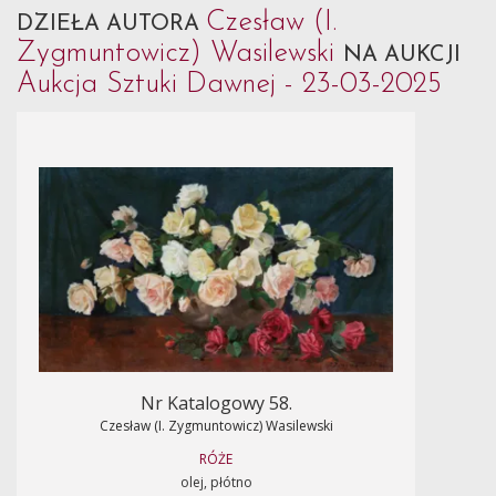
Czesław (I.
DZIEŁA AUTORA
Zygmuntowicz) Wasilewski
NA AUKCJI
Aukcja Sztuki Dawnej - 23-03-2025
Nr Katalogowy 58.
Czesław (I. Zygmuntowicz) Wasilewski
RÓŻE
olej, płótno