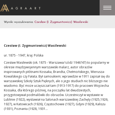
Wyniki wyszukiwania:
Czesław (I. Zygmuntowicz) Wasilewski
Czesław (I. Zygmuntowicz) Wasilewski
ur. 1875 - 1947, kraj: Polska
Czesław Wasilewski (ok. 1875 - Warszawa/ Łódź 1946?47) to popularny w
okresie międzywojennym warszawski malarz, autor obrazów
inspirowanych płótnami Kossaka, Brandta, Chełmońskiego, Wierusza-
Kowalskiego czy Fałata. Był samoukiem; wprawdzie w 1911 zapisał się do
warszawskiej Szkoły Sztuk Pięknych, ale o jego studiach nic bliższego nie
wiadomo. Być może uczęszczał tam (1913-1917) do pracowni Wojciecha
Kossaka, dla którego później, na początku lat dwudziestych,
przygotowywał podmalówki do obrazów. Uczestniczył w wystawie w
Lublinie (1922), wystawiał na Salonach warszawskiej Zachęty (1925,1926,
1927), w Katowicach (1926), Częstochowie (1927), Gdyni (1929), Kaliszu
(1931), Poznaniu (1928, 1931...