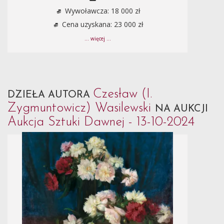
Wywoławcza: 18 000 zł
Cena uzyskana: 23 000 zł
... więcej ...
Czesław (I.
DZIEŁA AUTORA
Zygmuntowicz) Wasilewski
NA AUKCJI
Aukcja Sztuki Dawnej - 13-10-2024