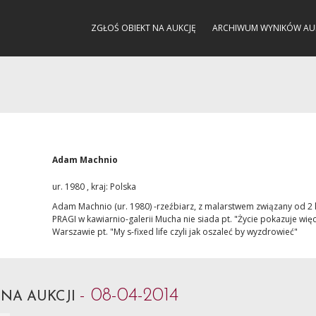
ZGŁOŚ OBIEKT NA AUKCJĘ
ARCHIWUM WYNIKÓW AU
Adam Machnio
ur. 1980 , kraj: Polska
Adam Machnio (ur. 1980) -rzeźbiarz, z malarstwem związany od 2 
PRAGI w kawiarnio-galerii Mucha nie siada pt. "Życie pokazuje wi
Warszawie pt. "My s-fixed life czyli jak oszaleć by wyzdrowieć"
o
- 08-04-2014
NA AUKCJI