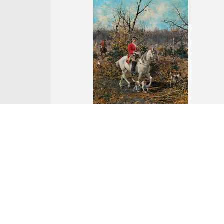
Nr Katalogowy 8.
Alfred Wierusz-Kowalski
NA POLOWANIU, OK. 1880
olej, deska mahoniowa
aukcja z
19 października 2025
Wywoławcza: 750 000 zł
Cena uzyskana: -