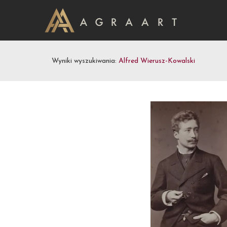
Wyniki wyszukiwania:
Alfred Wierusz-Kowalski