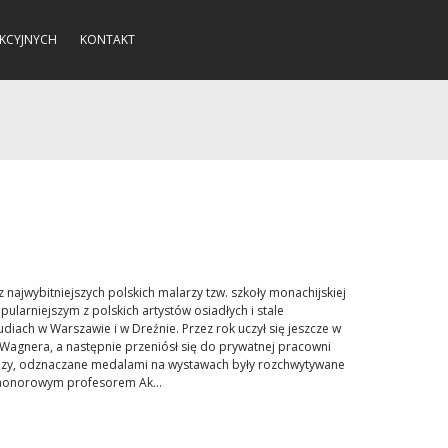
KCYJNYCH
KONTAKT
 najwybitniejszych polskich malarzy tzw. szkoły monachijskiej
ularniejszym z polskich artystów osiadłych i stale
diach w Warszawie i w Dreźnie. Przez rok uczył się jeszcze w
Wagnera, a następnie przeniósł się do prywatnej pracowni
obrazy, odznaczane medalami na wystawach były rozchwytywane
ł honorowym profesorem Ak...