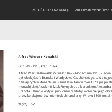
ZGŁOŚ OBIEKT NA AUKCJĘ
ARCHIWUM WYNIKÓW AU
Alfred Wierusz-Kowalski
ur. 1849 - 1915, kraj: Polska
Alfred Wierusz-Kowalski (Suwałki 1849 – Monachium 1915) - jeden z
był, obok Józefa Brandta i Władysława Czachórskiego, także najpop
działających w Monachium. Zamieszkał tam w roku 1873, już po stu
monachijskiej Akademii Sztuk Pięknych pod kierunkiem Alexandra 
Brandta. Uznanie krytyki i publiczności zdobył wcześnie; jego 
przez kolekcjonerów i niemieckich handlarzy. W roku 1890 zosta
więcej