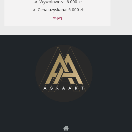
Wywoławcza: 6 000 zł
Cena uzyskana: 6 000 zł
... więcej ...