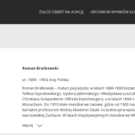
ZGŁOŚ OBIEKT NA AUKCJĘ
ARCHIWUM WYNIKÓW AU
Roman Bratkowski
ur. 1869 - 1954, kraj: Polska
Roman Bratkowski – malarz pejzażysta; w latach 1888-1890 kształci
Feliksa Szynalewskiego, Izydora Jabłońskiego i Władysława Łuszcz
Christiana Griepenkerla i Alfreda Eisenmengera, a w latach 1894-
Monachium. Do 1919 stale mieszkał we Lwowie, gdzie od 1903 nau
był także profesorem Wolnej Akademii Sztuki. Uczestniczył w wys
warszawskiej Zachęcie. W latach międzywojennych mieszkał we Wł
więcej