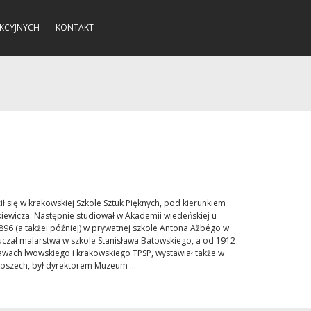
KCYJNYCH
KONTAKT
ł się w krakowskiej Szkole Sztuk Pięknych, pod kierunkiem
kiewicza. Następnie studiował w Akademii wiedeńskiej u
1896 (a takżei później) w prywatnej szkole Antona Ažbégo w
czał malarstwa w szkole Stanisława Batowskiego, a od 1912
tawach lwowskiego i krakowskiego TPSP, wystawiał także w
oszech, był dyrektorem Muzeum ...