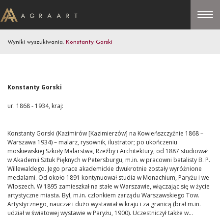
Wyniki wyszukiwania:
Konstanty Gorski
Konstanty Gorski
ur. 1868 - 1934, kraj:
Konstanty Gorski (Kazimirów [Kazimierzów] na Kowieńszczyźnie 1868 –
Warszawa 1934) – malarz, rysownik, ilustrator; po ukończeniu
moskiewskiej Szkoły Malarstwa, Rzeźby i Architektury, od 1887 studiował
w Akademii Sztuk Pięknych w Petersburgu, m.in. w pracowni batalisty B. P.
Willewaldego. Jego prace akademickie dwukrotnie zostały wyróżnione
medalami. Od około 1891 kontynuował studia w Monachium, Paryżu i we
Włoszech. W 1895 zamieszkał na stałe w Warszawie, włączając się w życie
artystyczne miasta. Był, m.in. członkiem zarządu Warszawskiego Tow.
Artystycznego, nauczał i dużo wystawiał w kraju i za granicą (brał m.in.
udział w światowej wystawie w Paryżu, 1900). Uczestniczył także w...