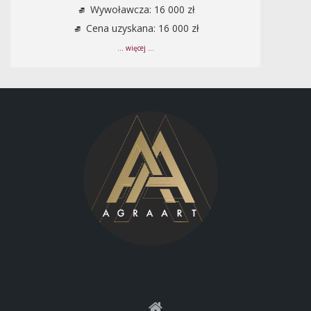
Wywoławcza: 16 000 zł
Cena uzyskana: 16 000 zł
... więcej ...