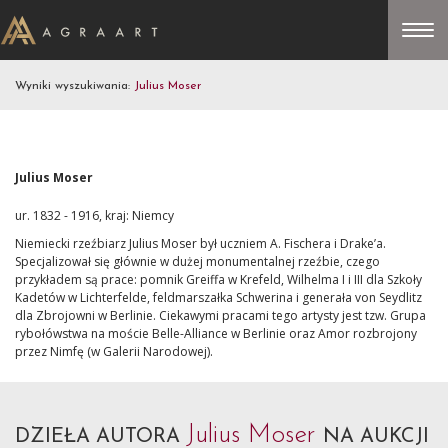
Wyniki wyszukiwania:
Julius Moser
Julius Moser
ur. 1832 - 1916, kraj: Niemcy
Niemiecki rzeźbiarz Julius Moser był uczniem A. Fischera i Drake’a.
Specjalizował się głównie w dużej monumentalnej rzeźbie, czego
przykładem są prace: pomnik Greiffa w Krefeld, Wilhelma I i III dla Szkoły
Kadetów w Lichterfelde, feldmarszałka Schwerina i generała von Seydlitz
dla Zbrojowni w Berlinie. Ciekawymi pracami tego artysty jest tzw. Grupa
rybołówstwa na moście Belle-Alliance w Berlinie oraz Amor rozbrojony
przez Nimfę (w Galerii Narodowej).
Julius Moser
DZIEŁA AUTORA
NA AUKCJI