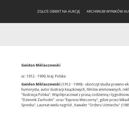
ZGŁOŚ OBIEKT NA AUKCJĘ
ARCHIWUM WYNIKÓW AU
Gwidon Miklaszewski
ur. 1912 - 1999, kraj: Polska
Gwidon Miklaszewski
(1912 - 1999) - u
kończył studia prawno-e
humorysta, autor ilustracji książkowych, filmów animowanych, rek
"Ilustracja Polska". Współpracował z prasą codzienną i tygodniową:
"Dziennik Zachodni" .oraz "Express Wieczorny", gdzie przez kilkadz
Syrenka". Laureat wielu nagród , Kawaler "Orderu Uśmiechu" (1985