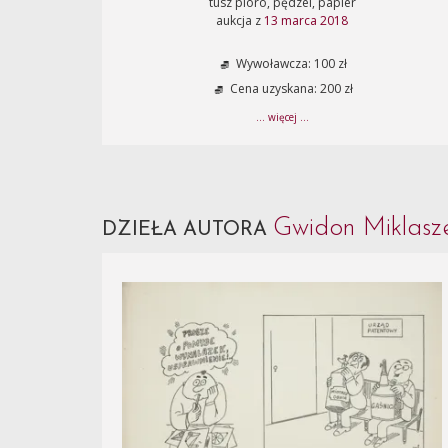
tusz pióro, pędzel, papier
aukcja z
13 marca 2018
Wywoławcza: 100 zł
Cena uzyskana: 200 zł
... więcej ...
Gwidon Miklasz
DZIEŁA AUTORA