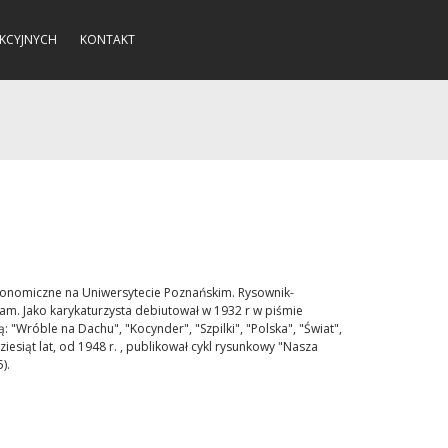
KCYJNYCH
KONTAKT
konomiczne na Uniwersytecie Poznańskim. Rysownik-
lam. Jako karykaturzysta debiutował w 1932 r w piśmie
 "Wróble na Dachu", "Kocynder", "Szpilki", "Polska", "Świat",
iesiąt lat, od 1948 r. , publikował cykl rysunkowy "Nasza
).