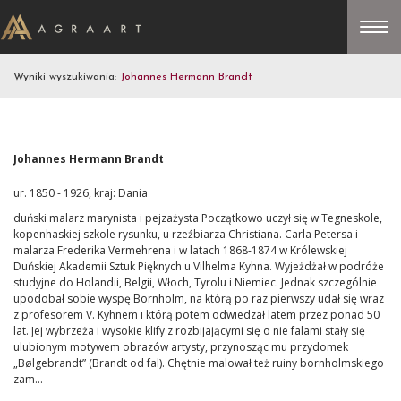
Wyniki wyszukiwania:
Johannes Hermann Brandt
Johannes Hermann Brandt
ur. 1850 - 1926, kraj: Dania
duński malarz marynista i pejzażysta Początkowo uczył się w Tegneskole,
kopenhaskiej szkole rysunku, u rzeźbiarza Christiana. Carla Petersa i
malarza Frederika Vermehrena i w latach 1868-1874 w Królewskiej
Duńskiej Akademii Sztuk Pięknych u Vilhelma Kyhna. Wyjeżdżał w podróże
studyjne do Holandii, Belgii, Włoch, Tyrolu i Niemiec. Jednak szczególnie
upodobał sobie wyspę Bornholm, na którą po raz pierwszy udał się wraz
z profesorem V. Kyhnem i którą potem odwiedzał latem przez ponad 50
lat. Jej wybrzeża i wysokie klify z rozbijającymi się o nie falami stały się
ulubionym motywem obrazów artysty, przynosząc mu przydomek
„Bølgebrandt” (Brandt od fal). Chętnie malował też ruiny bornholmskiego
zam...