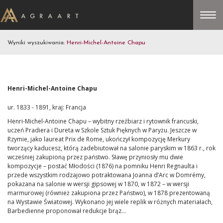
Wyniki wyszukiwania:
Henri-Michel-Antoine Chapu
Henri-Michel-Antoine Chapu
ur. 1833 - 1891, kraj: Francja
Henri-Michel-Antoine Chapu – wybitny rzeźbiarz i rytownik francuski,
uczeń Pradiera i Dureta w Szkole Sztuk Pięknych w Paryżu. Jeszcze w
Rzymie, jako laureat Prix de Rome, ukończył kompozycję Merkury
tworzący kaducesz, którą zadebiutował na salonie paryskim w 1863 r., rok
wcześniej zakupioną przez państwo. Sławę przyniosły mu dwie
kompozycje – postać Młodości (1876) na pomniku Henri Regnaulta i
przede wszystkim rodzajowo potraktowana Joanna d’Arc w Domrémy,
pokazana na salonie w wersji gipsowej w 1870, w 1872 – w wersji
marmurowej (również zakupiona przez Państwo), w 1878 prezentowaną
na Wystawie Światowej. Wykonano jej wiele replik w różnych materiałach,
Barbedienne proponował redukcje brąz...