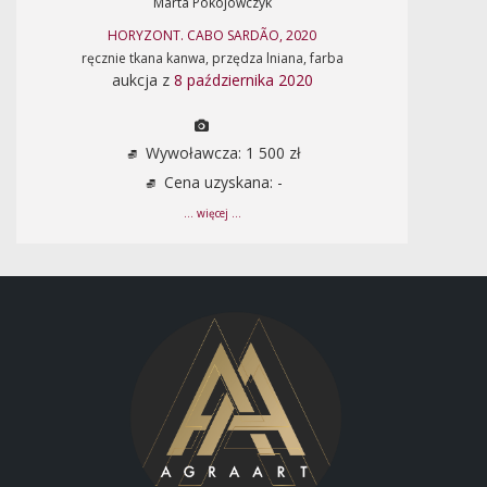
Marta Pokojowczyk
HORYZONT. CABO SARDÃO, 2020
ręcznie tkana kanwa, przędza lniana, farba
aukcja z
8 października 2020
Wywoławcza: 1 500 zł
Cena uzyskana: -
... więcej ...