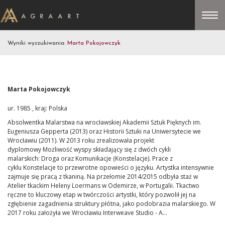
Wyniki wyszukiwania:
Marta Pokojowczyk
Marta Pokojowczyk
ur. 1985 , kraj: Polska
Absolwentka Malarstwa na wrocławskiej Akademii Sztuk Pięknych im.
Eugeniusza Gepperta (2013) oraz Historii Sztuki na Uniwersytecie we
Wrocławiu (2011). W 2013 roku zrealizowała projekt
dyplomowy Możliwość wyspy składający się z dwóch cykli
malarskich: Droga oraz Komunikacje (Konstelacje). Prace z
cyklu Konstelacje to przewrotne opowieści o języku. Artystka intensywnie
zajmuje się pracą z tkaniną. Na przełomie 2014/2015 odbyła staż w
Atelier tkackim Heleny Loermans w Odemirze, w Portugalii. Tkactwo
ręczne to kluczowy etap w twórczości artystki, który pozwolił jej na
zgłębienie zagadnienia struktury płótna, jako podobrazia malarskiego. W
2017 roku założyła we Wrocławiu Interweave Studio - A...