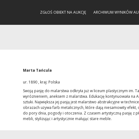
ZGŁOŚ OBIEKT NA AUKCJĘ
ARCHIWUM WYNIKÓW AU
Marta Tańcula
ur. 1890 , kraj: Polska
Swoją pasję do malarstwa odkryła już w liceum plastycznym im. T
wyróznieniem, aneksem z malarstwa. Edukację kontynuowała na Ak
sztuki. Największa jej pasją jest malarstwo abstrakcyjne w techni
obrazach używa farb metalicznych, które dają niesamowity efekt, 
do pory dnia, pogody i otoczenia. Z czasem artystyczną pasję z p
mebli, stylizując i artystycznie malując stare meble.