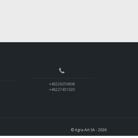
+48226250808
+48227451020
© Agra-Art SA - 2026