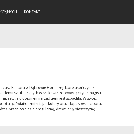
KCYJNYCH
KONTAKT
adeusz Kantora w Dąbrowie Górniczej, które ukończyła z
ademii Sztuk Pięknych w Krakowie zdobywając tytuł magistra
ce Impastu, a ulubionym narzędziem jest szpachla. W swoich
odbijając światło, zmieniając kolory oraz dopasowując obraz
łótna przeniosła na nieregularną, drewnianą płaszczyznę