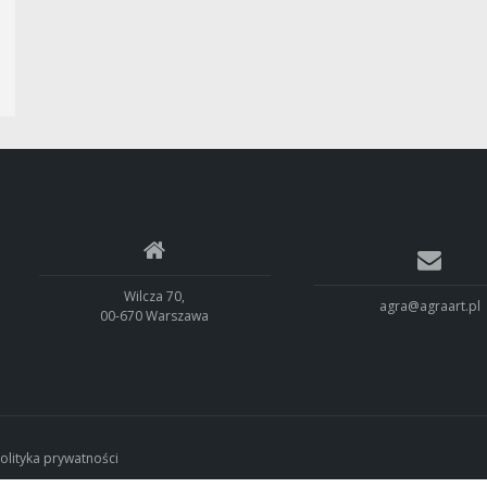
Wilcza 70,
agra@agraart.pl
00-670 Warszawa
olityka prywatności