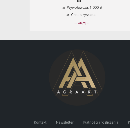
Wywoławcza: 1 000 zł
Cena uzyskana: -
... więcej ...
Kontakt
Newsletter
Płatności i rozliczenia
P