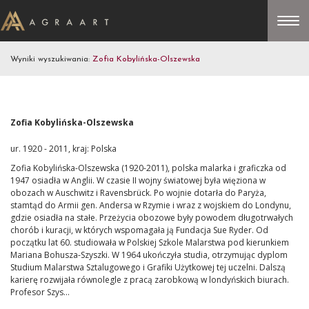
Wyniki wyszukiwania:
Zofia Kobylińska-Olszewska
Zofia Kobylińska-Olszewska
ur. 1920 - 2011, kraj: Polska
Zofia Kobylińska-Olszewska (1920-2011), polska malarka i graficzka od
1947 osiadła w Anglii. W czasie II wojny światowej była więziona w
obozach w Auschwitz i Ravensbrück. Po wojnie dotarła do Paryża,
stamtąd do Armii gen. Andersa w Rzymie i wraz z wojskiem do Londynu,
gdzie osiadła na stałe. Przeżycia obozowe były powodem długotrwałych
chorób i kuracji, w których wspomagała ją Fundacja Sue Ryder. Od
początku lat 60. studiowała w Polskiej Szkole Malarstwa pod kierunkiem
Mariana Bohusza-Szyszki. W 1964 ukończyła studia, otrzymując dyplom
Studium Malarstwa Sztalugowego i Grafiki Użytkowej tej uczelni. Dalszą
karierę rozwijała równolegle z pracą zarobkową w londyńskich biurach.
Profesor Szys...