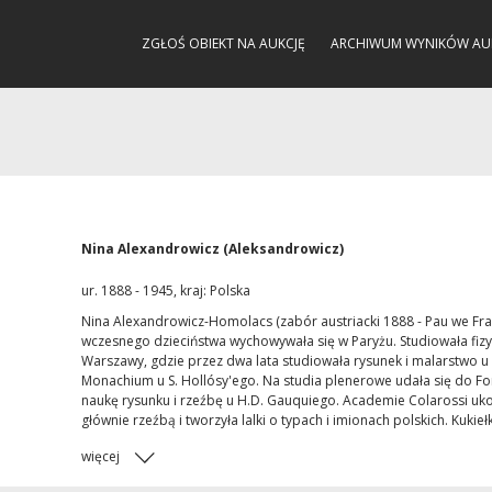
ZGŁOŚ OBIEKT NA AUKCJĘ
ARCHIWUM WYNIKÓW AU
Nina Alexandrowicz (Aleksandrowicz)
ur. 1888 - 1945, kraj: Polska
Nina Alexandrowicz-Homolacs (zabór austriacki 1888 - Pau we Fr
wczesnego dzieciństwa wychowywała się w Paryżu. Studiowała fizy
Warszawy, gdzie przez dwa lata studiowała rysunek i malarstwo u
Monachium u S. Hollósy'ego. Na studia plenerowe udała się do 
naukę rysunku i rzeźbę u H.D. Gauquiego. Academie Colarossi u
głównie rzeźbą i tworzyła lalki o typach i imionach polskich. Kukieł
więcej