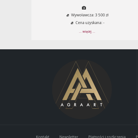
Wywoławcza: 3 500 zł
Cena uzyskana: -
... więcej ...
Kontakt
Newsletter
Płatności i rozliczenia
P