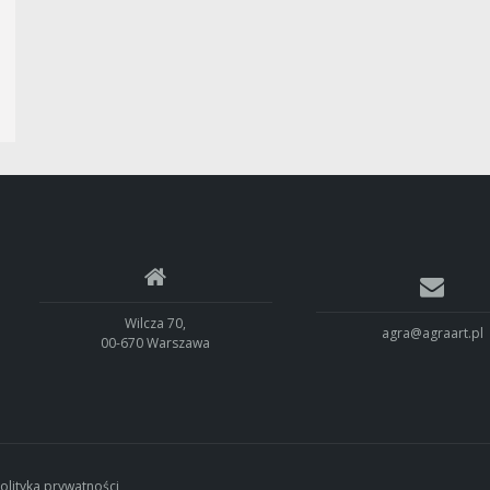
Wilcza 70,
agra@agraart.pl
00-670 Warszawa
olityka prywatności