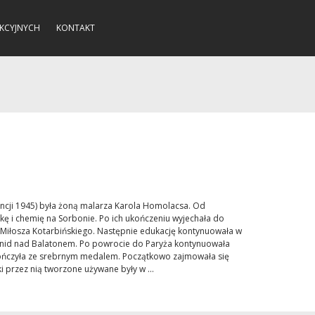
KCYJNYCH
KONTAKT
ancji 1945) była żoną malarza Karola Homolacsa. Od
kę i chemię na Sorbonie. Po ich ukończeniu wyjechała do
 Miłosza Kotarbińskiego. Następnie edukację kontynuowała w
Fonid nad Balatonem. Po powrocie do Paryża kontynuowała
kończyła ze srebrnym medalem. Początkowo zajmowała się
ki przez nią tworzone używane były w ...