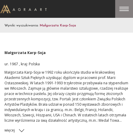
Wyniki wyszukiwania:
Małgorzata Karp-Soja
Małgorzata Karp-Soja
ur. 1967 , kraj: Polska
Małgorzata Karp-Soja w 1992 roku ukończyła studia w krakowskiej
Akademii Sztuk Pięknych uzyskując dyplom w pracownii prof. Marii
Ostaszewskiej. W latach 1991-1993 trzykrotnie przebywała na stypendium
we Włoszech. Zajmuje ją głównie malarstwo sztalugowe, rzadziej realizuje
prace w technice pastelu. Jej obrazy często przyjmują formę złożonych
przestrzennych kompozycji, tzw. Portali. Jest członkiem Związku Polskich
Artystów Plastyków. Brała udział w ponad 150 wystawach zbiorowych i
indywidulanych w kraju i za granicą. m.in.: Belgii, Francji, Holandii,
Włoszech, Szwecji, Hiszpanii, USA i Chinach. W ostatnich latach otrzymała
liczne wyróżnienia za swą działalność artystyczną, m.in.: Medal Towa...
więcej