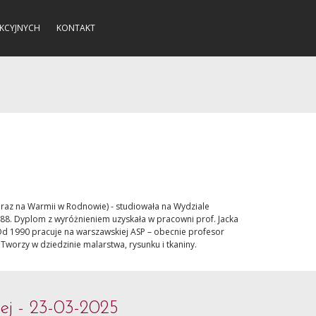
KCYJNYCH
KONTAKT
oraz na Warmii w Rodnowie) - studiowała na Wydziale
88. Dyplom z wyróżnieniem uzyskała w pracowni prof. Jacka
 Od 1990 pracuje na warszawskiej ASP – obecnie profesor
worzy w dziedzinie malarstwa, rysunku i tkaniny.
ej - 23-03-2025