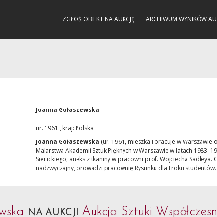
ZGŁOŚ OBIEKT NA AUKCJĘ
ARCHIWUM WYNIKÓW AU
Joanna Gołaszewska
ur. 1961 , kraj: Polska
Joanna Gołaszewska
(ur. 1961, mieszka i pracuje w Warszawie 
Malarstwa Akademii Sztuk Pięknych w Warszawie w latach 1983–19
Sienickiego, aneks z tkaniny w pracowni prof. Wojciecha Sadleya.
nadzwyczajny, prowadzi pracownię Rysunku dla I roku studentów. T
ewska
Aukcja Sztuki Współczesn
NA AUKCJI