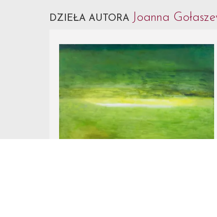
Joanna Gołasz
DZIEŁA AUTORA
Nr Katalogowy 16.
Joanna Gołaszewska
ZIELONE ŁĄKI, 2017
olej, płótno
aukcja z
1 czerwca 2021