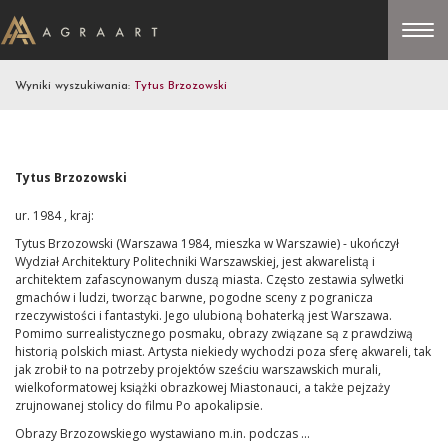
Wyniki wyszukiwania:
Tytus Brzozowski
Tytus Brzozowski
ur. 1984 , kraj:
Tytus Brzozowski (Warszawa 1984, mieszka w Warszawie) - ukończył
Wydział Architektury Politechniki Warszawskiej, jest akwarelistą i
architektem zafascynowanym duszą miasta. Często zestawia sylwetki
gmachów i ludzi, tworząc barwne, pogodne sceny z pogranicza
rzeczywistości i fantastyki. Jego ulubioną bohaterką jest Warszawa.
Pomimo surrealistycznego posmaku, obrazy związane są z prawdziwą
historią polskich miast. Artysta niekiedy wychodzi poza sferę akwareli, tak
jak zrobił to na potrzeby projektów sześciu warszawskich murali,
wielkoformatowej książki obrazkowej Miastonauci, a także pejzaży
zrujnowanej stolicy do filmu Po apokalipsie.
Obrazy Brzozowskiego wystawiano m.in. podczas ...