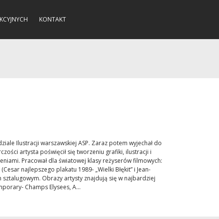
KCYJNYCH
KONTAKT
ziale Ilustracji warszawskiej ASP. Zaraz potem wyjechał do
ci artysta poświęcił się tworzeniu grafiki, ilustracji i
niami. Pracował dla światowej klasy reżyserów filmowych:
Cesar najlepszego plakatu 1989- „Wielki Błękit” i Jean-
 sztalugowym. Obrazy artysty znajdują się w najbardziej
mporary- Champs Elysees, A...