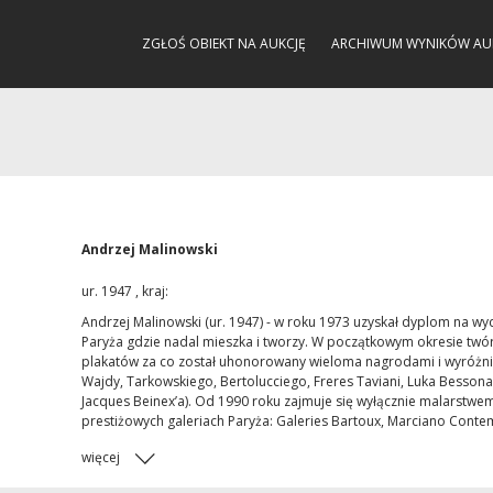
ZGŁOŚ OBIEKT NA AUKCJĘ
ARCHIWUM WYNIKÓW AU
Andrzej Malinowski
ur. 1947 , kraj:
Andrzej Malinowski (ur. 1947) - w roku 1973 uzyskał dyplom na wyd
Paryża gdzie nadal mieszka i tworzy. W początkowym okresie twórczoś
plakatów za co został uhonorowany wieloma nagrodami i wyróżnie
Wajdy, Tarkowskiego, Bertolucciego, Freres Taviani, Luka Bessona (
Jacques Beinex’a). Od 1990 roku zajmuje się wyłącznie malarstwem
prestiżowych galeriach Paryża: Galeries Bartoux, Marciano Conte
więcej