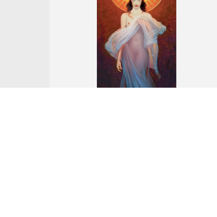
Nr Katalogowy 40.
Andrzej Malinowski
URODZAJ, 2021
akryl, tusz, płótno
aukcja z
28 kwietnia 2022
Wywoławcza: 30 000 zł
Cena uzyskana: 30 000 zł
... więcej ...