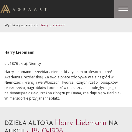
Wyniki wyszukiwania:
Harry Liebmann
Harry Liebmann
ur. 1876 , kraj: Niemcy
Harry Liebmann – rzeźbiarz niemiecki z tytułem profesora, uczeń
Akademii Drezdeńskiej. Za swoje prace zdobywał wiele nagród w
Niemczech, Francji i we Włoszech. Twórca licznych rzeźb i posążków,
płaskorzeźb, nagrobków i pomników dla uczczenia poległych. Jego
najsłynniejsze dzieło, rzeźba z brązu pt. Diana, znajduje się w Berlinie-
Wilmersdorfie przy Jahannaplatz.
Harry Liebmann
DZIEŁA AUTORA
NA
- 18-10-1998
AUKCJI