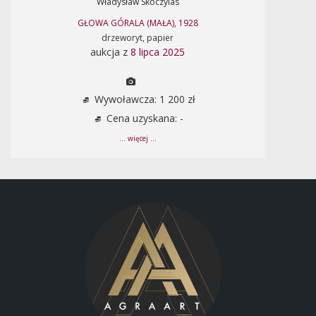
Władysław Skoczylas
GŁOWA GÓRALA (MAŁA), 1928
drzeworyt, papier
aukcja z
8 lipca 2025
Wywoławcza: 1 200 zł
Cena uzyskana: -
... więcej ...