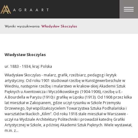
Wyniki wyszukiwania:
Władysław Skoczylas
Władysław Skoczylas
ur. 1883 - 1934, kraj: Polska
Władysław Skoczylas - malarz, grafik, rzeźbiarz, pedagog i krytyk
artystyczny. Od roku 1901 studiował rzeźbę w Kunstgewerbeschule w
Wiedniu, następnie rzeźbę i malarstwo w krakow-skiej Akademii Sztuk
Pięknych u Axentowicza i Wyczółkowskiego (1904-1906), rzeźbę u E.-
A.Bourdella w Paryżu (1910) i grafikę w Lipsku (1913). Od 1908 przez kilka
lat mieszkał w Zakopanem, gdzie uczył rysunku w Szkole Przemysłu
Drzewnego, był wspólzałożycielem Towarzystwa Sztuka Podhalańska i
warsztatów tkackich „Kilim”. Od roku 1918 stale mieszkał w Warszawie -
uczył na Wydziale Architektury Politechniki i prowadził katedrę Grafiki
Artystycznej w Szkole, a później Akademii Sztuk Pięknych. Wiele wystawiał,
m.in. z...