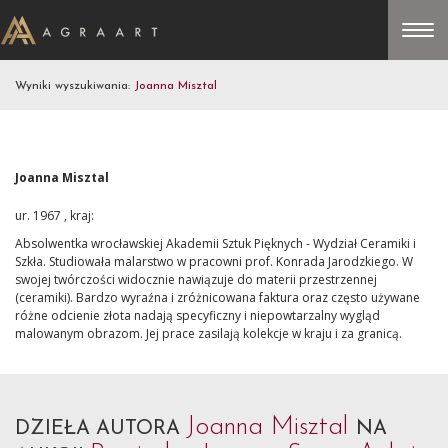
Wyniki wyszukiwania:
Joanna Misztal
Joanna Misztal
ur. 1967 , kraj:
Absolwentka wrocławskiej Akademii Sztuk Pięknych - Wydział Ceramiki i
Szkła. Studiowała malarstwo w pracowni prof. Konrada Jarodzkiego. W
swojej twórczości widocznie nawiązuje do materii przestrzennej
(ceramiki). Bardzo wyraźna i zróżnicowana faktura oraz często używane
różne odcienie złota nadają specyficzny i niepowtarzalny wygląd
malowanym obrazom. Jej prace zasilają kolekcje w kraju i za granicą.
Joanna Misztal
DZIEŁA AUTORA
NA