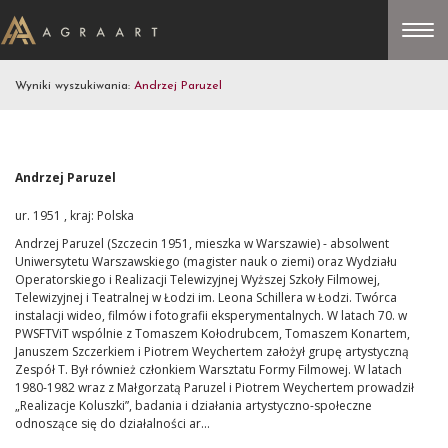
Wyniki wyszukiwania:
Andrzej Paruzel
Andrzej Paruzel
ur. 1951 , kraj: Polska
Andrzej Paruzel (Szczecin 1951, mieszka w Warszawie) - absolwent
Uniwersytetu Warszawskiego (magister nauk o ziemi) oraz Wydziału
Operatorskiego i Realizacji Telewizyjnej Wyższej Szkoły Filmowej,
Telewizyjnej i Teatralnej w Łodzi im. Leona Schillera w Łodzi. Twórca
instalacji wideo, filmów i fotografii eksperymentalnych. W latach 70. w
PWSFTViT wspólnie z Tomaszem Kołodrubcem, Tomaszem Konartem,
Januszem Szczerkiem i Piotrem Weychertem założył grupę artystyczną
Zespół T. Był również członkiem Warsztatu Formy Filmowej. W latach
1980-1982 wraz z Małgorzatą Paruzel i Piotrem Weychertem prowadził
„Realizacje Koluszki”, badania i działania artystyczno-społeczne
odnoszące się do działalności ar...