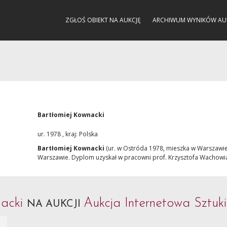
ZGŁOŚ OBIEKT NA AUKCJĘ
ARCHIWUM WYNIKÓW AU
Bartłomiej Kownacki
ur. 1978 , kraj: Polska
Bartłomiej Kownacki
(ur. w Ostróda 1978, mieszka w Warszawie
Warszawie. Dyplom uzyskał w pracowni prof. Krzysztofa Wachowi
nacki
Aukcja Internetowa Sztuk
NA AUKCJI