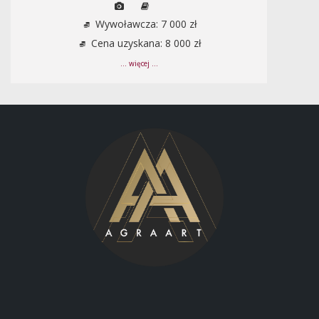
Wywoławcza: 7 000 zł
Cena uzyskana: 8 000 zł
... więcej ...