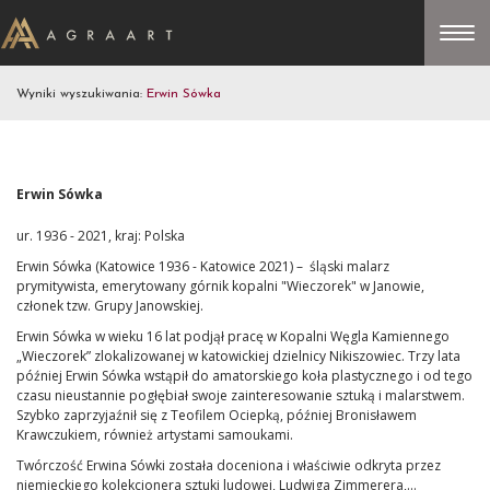
Wyniki wyszukiwania:
Erwin Sówka
Erwin Sówka
ur. 1936 - 2021, kraj: Polska
Erwin Sówka (Katowice 1936 - Katowice 2021) – śląski malarz
prymitywista, emerytowany górnik kopalni "Wieczorek" w Janowie,
członek tzw. Grupy Janowskiej.
Erwin Sówka w wieku 16 lat podjął pracę w Kopalni Węgla Kamiennego
„Wieczorek” zlokalizowanej w katowickiej dzielnicy Nikiszowiec. Trzy lata
później Erwin Sówka wstąpił do amatorskiego koła plastycznego i od tego
czasu nieustannie pogłębiał swoje zainteresowanie sztuką i malarstwem.
Szybko zaprzyjaźnił się z Teofilem Ociepką, później Bronisławem
Krawczukiem, również artystami samoukami.
Twórczość Erwina Sówki została doceniona i właściwie odkryta przez
niemieckiego kolekcjonera sztuki ludowej, Ludwiga Zimmerera,...