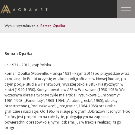
Wyniki wyszukiwania:
Roman Opałka
Roman Opałka
ur. 1931 - 2011, kraj: Polska
Roman Opałka (Abbéville, Francja 1931 - Rzym 2011) po przyjeździe wraz
z rodziną do Polski uczył się w szkole poligraficznej w Nowej Rudzie, po
czym podjął studia w Państwowej Wyższej Szkole Sztuk Plastycznych w
Łodzi (1949-1950). Kontynuował je w ASP w Warszawie (1950-1956). We
wczesnym okresie tworzył cykle malarskie i rysunkowe („Chronomy“,
1961-1963, „Fonematy“, 1963-1964, „Alfabet grecki“, 1965), obiekty
przestrzenne („Poduszkowce“, „Integracje“, 1964-1966) oraz cykle
graficzne i ilustracje. Od 1965 realizuje program „Obrazów liczonych 1-oo
“, który jest projektem na całe życie, polegającym na zapełnianiu
powierzchni obrazów kolejnymi liczbami. Już w trakcie realizacji tego
progra...