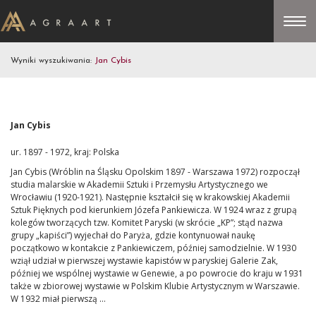
Wyniki wyszukiwania:
Jan Cybis
Jan Cybis
ur. 1897 - 1972, kraj: Polska
Jan Cybis (Wróblin na Śląsku Opolskim 1897 - Warszawa 1972) rozpoczął
studia malarskie w Akademii Sztuki i Przemysłu Artystycznego we
Wrocławiu (1920-1921). Następnie kształcił się w krakowskiej Akademii
Sztuk Pięknych pod kierunkiem Józefa Pankiewicza. W 1924 wraz z grupą
kolegów tworzących tzw. Komitet Paryski (w skrócie „KP”; stąd nazwa
grupy „kapiści”) wyjechał do Paryża, gdzie kontynuował naukę
początkowo w kontakcie z Pankiewiczem, później samodzielnie. W 1930
wziął udział w pierwszej wystawie kapistów w paryskiej Galerie Zak,
później we wspólnej wystawie w Genewie, a po powrocie do kraju w 1931
także w zbiorowej wystawie w Polskim Klubie Artystycznym w Warszawie.
W 1932 miał pierwszą ...